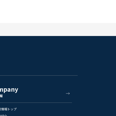
mpany
報
業情報トップ
員紹介