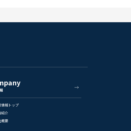
mpany
報
業情報トップ
員紹介
社概要