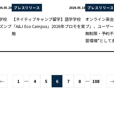
プレスリリース
プレスリリース
26.05.20
2026.05.18
学校
【ネイティブキャンプ留学】語学学校
オンライン英会
シーズンプ
「A&J Eco Campus」2026年プロモを実
プ」、ユーザー
施
無制限・予約不
習環境”として
1
…
4
5
6
7
8
…
108