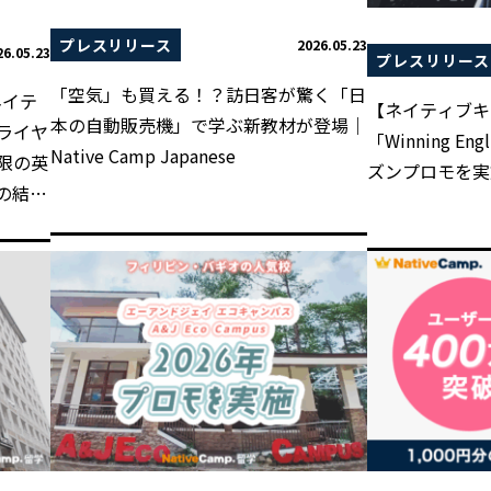
プレスリリース
2026.05.23
26.05.23
プレスリリース
「空気」も買える！？訪日客が驚く「日
ネイテ
【ネイティブキ
本の自動販売機」で学ぶ新教材が登場｜
ライヤ
「Winning En
Native Camp Japanese
限の英
ズンプロモを実
の結束