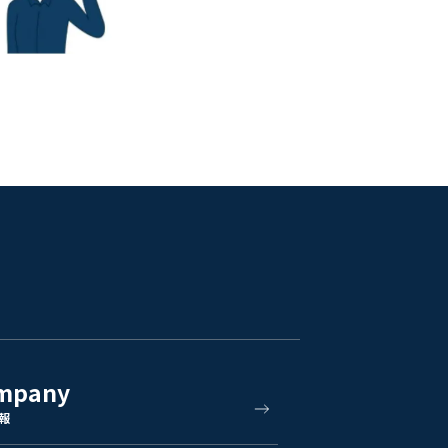
mpany
報