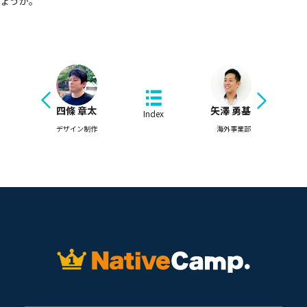
ょうか。
四條 章太
矢澤 勇基
Index
デザイン制作
海外事業部