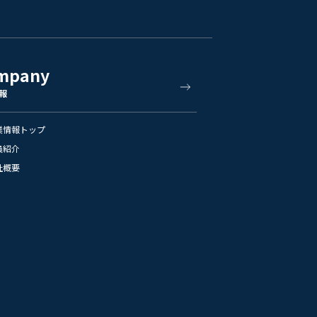
mpany
報
業情報トップ
員紹介
社概要