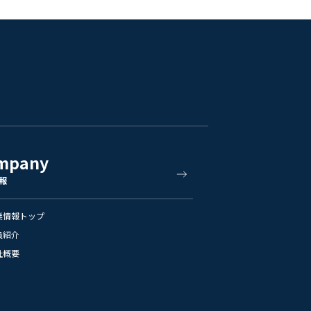
mpany
報
業情報トップ
員紹介
社概要