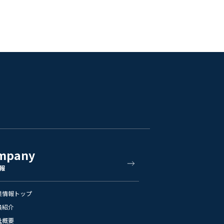
mpany
報
業情報トップ
員紹介
社概要