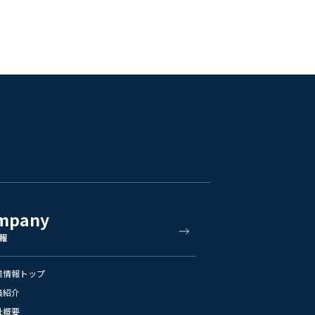
mpany
報
業情報トップ
員紹介
社概要