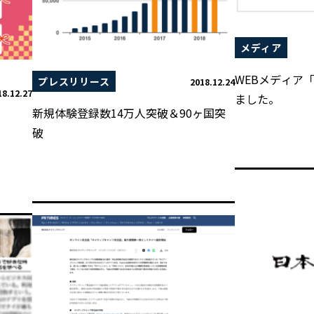
メディア
WEBメディア「
プレスリリース
2018.12.24
18.12.27
ました。
新規体験登録数14万人突破＆90ヶ国突
破