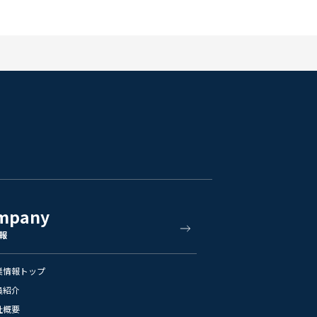
mpany
報
業情報トップ
員紹介
社概要