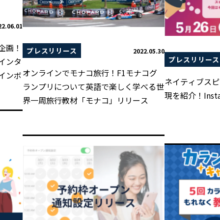
22.06.01
企画！
プレスリリース
2022.05.30
プレスリリース
インタ
オンラインでモナコ旅行！F1モナコグ
インボ
ネイティブスピ
ランプリについて英語で楽しく学べる世
現を紹介！Insta
界一周旅行教材「モナコ」リリース