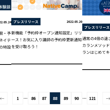
プレスリリース
2022.05.20
22.05.24
プレスリリース
新機能「予約枠オープン通知設定」リリ
限・予
通常の4倍の速
ース！お気に入り講師の予約枠更新通知
ネイテ
カランメソッド
を受け取ろう！
の特設
ランはじめてキ
1
…
86
87
88
89
90
…
121