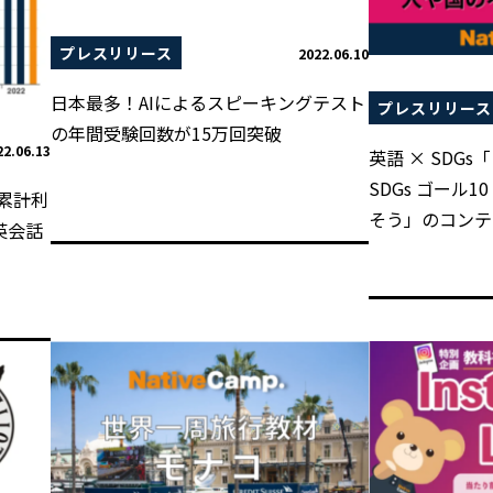
プレスリリース
2022.06.10
日本最多！AIによるスピーキングテスト
プレスリリース
の年間受験回数が15万回突破
22.06.13
英語 × SDG
SDGs ゴール
累計利
そう」のコンテ
英会話