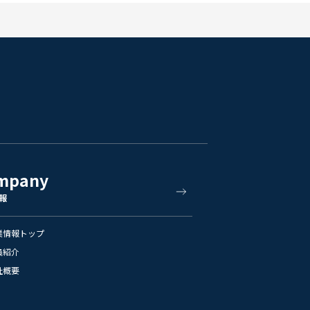
mpany
報
業情報トップ
員紹介
社概要