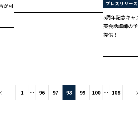
プレスリリース
習が可
5周年記念キャ
英会話講師の予
提供！
1
…
96
97
98
99
100
…
108