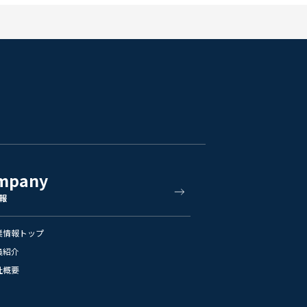
mpany
報
業情報トップ
員紹介
社概要